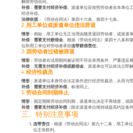
解除劳动合同。
补偿
：
需要支付经济补偿
。派遣单位应按照劳动者在本单位
经济补偿。
法律依据
：《劳动合同法》第四十六条、第四十七条。
2.
用工单位或派遣单位违法辞退
情形
：例如，用工单位无正当理由随意退回劳动者，或派遣
补偿
：
需要支付赔偿金
。根据《劳动合同法》第四十八条和
位和用工单位对劳动者承担
连带赔偿责任
。
3.
因劳动者过错被辞退
情形
：劳动者在试用期间被证明不符合录用条件、严重违反
补偿
：
无需支付经济补偿或赔偿金
。派遣单位可以依法立即
4.
经济性裁员
情形
：派遣单位本身符合法定条件进行经济性裁员，从而与
补偿
：
需要支付经济补偿
。标准同上。
5.
劳动合同到期终止
情形
：固定期限劳动合同到期，派遣单位决定不再续签，或
补偿
：
需要支付经济补偿
（除非派遣单位维持或提高约定条件
三、特别注意事项
连带责任
：根据《劳动合同法》第九十二条，用工单位
位主张权利。