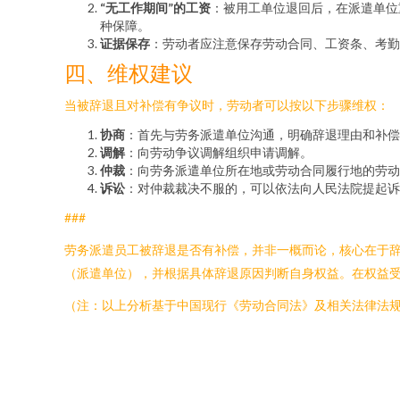
“无工作期间”的工资
：被用工单位退回后，在派遣单位
种保障。
证据保存
：劳动者应注意保存劳动合同、工资条、考勤
四、维权建议
当被辞退且对补偿有争议时，劳动者可以按以下步骤维权：
协商
：首先与劳务派遣单位沟通，明确辞退理由和补偿
调解
：向劳动争议调解组织申请调解。
仲裁
：向劳务派遣单位所在地或劳动合同履行地的劳动
诉讼
：对仲裁裁决不服的，可以依法向人民法院提起诉
###
劳务派遣员工被辞退是否有补偿，并非一概而论，核心在于
（派遣单位），并根据具体辞退原因判断自身权益。在权益
（注：以上分析基于中国现行《劳动合同法》及相关法律法