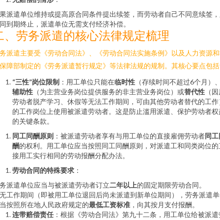
果派遣单位维持或提高原合同条件提出续签，而劳动者自己不同意续签，
同到期终止，派遣单位无需支付经济补偿。
二、劳务派遣的核心法律规定梳理
务派遣主要受《劳动合同法》、《劳动合同法实施条例》以及人力资源和
保障部制定的《劳务派遣暂行规定》等法律法规的规制。其核心要点包括
“三性”岗位限制
：用工单位只能在
临时性
（存续时间不超过6个月）
辅助性
（为主营业务岗位提供服务的非主营业务岗位）或
替代性
（因
劳动者脱产学习、休假等无法工作期间，可由其他劳动者替代的工作
的工作岗位上使用被派遣劳动者。这是防止滥用派遣、保护劳动者权
的关键条款。
同工同酬原则
：被派遣劳动者享有与用工单位的直接雇佣劳动者
同工
酬
的权利。用工单位应当按照同工同酬原则，对派遣工和同类岗位的
接用工实行相同的劳动报酬分配办法。
劳动合同的特殊要求
：
务派遣单位应当与被派遣劳动者订立
二年以上
的固定期限劳动合同。
无工作期间（即被用工单位退回后尚未派遣到新单位期间），劳务派遣单
当按照所在地人民政府规定的
最低工资标准
，向其按月支付报酬。
连带赔偿责任
：根据《劳动合同法》第九十二条，用工单位给被派遣