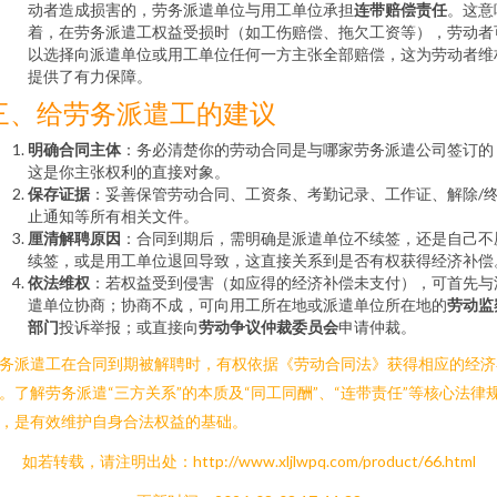
动者造成损害的，劳务派遣单位与用工单位承担
连带赔偿责任
。这意
着，在劳务派遣工权益受损时（如工伤赔偿、拖欠工资等），劳动者
以选择向派遣单位或用工单位任何一方主张全部赔偿，这为劳动者维
提供了有力保障。
三、给劳务派遣工的建议
明确合同主体
：务必清楚你的劳动合同是与哪家劳务派遣公司签订的
这是你主张权利的直接对象。
保存证据
：妥善保管劳动合同、工资条、考勤记录、工作证、解除/
止通知等所有相关文件。
厘清解聘原因
：合同到期后，需明确是派遣单位不续签，还是自己不
续签，或是用工单位退回导致，这直接关系到是否有权获得经济补偿
依法维权
：若权益受到侵害（如应得的经济补偿未支付），可首先与
遣单位协商；协商不成，可向用工所在地或派遣单位所在地的
劳动监
部门
投诉举报；或直接向
劳动争议仲裁委员会
申请仲裁。
务派遣工在合同到期被解聘时，有权依据《劳动合同法》获得相应的经济
。了解劳务派遣“三方关系”的本质及“同工同酬”、“连带责任”等核心法律
，是有效维护自身合法权益的基础。
如若转载，请注明出处：http://www.xljlwpq.com/product/66.html