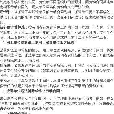
约定条件续订劳动合同，劳动者不同意续订的情形外，因劳动合同期满终
定期限劳动合同的，用人单位应当向劳动者支付经济补偿。
用情形
：当派遣工与派遣单位的劳动合同到期，派遣单位提出不再续签，
以低于原合同的条件（如降低工资、变更不利岗位等）提出续签而劳动者
的。
济补偿计算标准
：按劳动者在派遣单位工作的年限，每满一年支付一个月
的标准。六个月以上不满一年的，按一年计算；不满六个月的，支付半个
资。月工资是指劳动者在劳动合同解除或终止前十二个月的平均工资。
用工单位将派遣工退回，派遣单位随之解聘
：
是劳务派遣中常见的情况。用工单位因项目结束、岗位撤销等原因，将派
退回派遣单位。派遣单位如果无法为劳动者安排新的工作岗位，可能需要
动者解除或终止劳动合同。
律后果
：如果派遣单位因此与劳动者解除合同，且符合《劳动合同法》规
需要支付经济补偿的情形（如非因劳动者过错解除），则派遣单位需支付
补偿。计算方式同上。
要提示
：用工单位将派遣工退回，本身不直接产生对派遣工的解雇和赔偿
偿责任的认定关键在于派遣单位后续如何处理与劳动者的劳动关系。
派遣单位违法解除或终止劳动合同
：
果派遣单位在劳动合同到期时，无正当理由违法解雇劳动者（例如，在女
“三期”期间合同到期终止），劳动者有权要求继续履行合同或主张
赔偿金
偿金标准
：为经济补偿标准的两倍。
无赔偿的情形
：