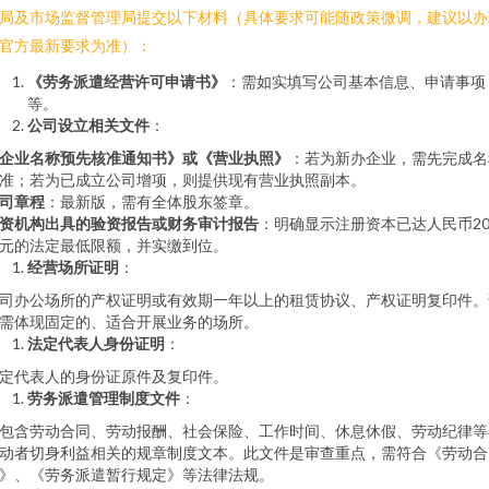
局及市场监督管理局提交以下材料（具体要求可能随政策微调，建议以办
官方最新要求为准）：
《劳务派遣经营许可申请书》
：需如实填写公司基本信息、申请事项
等。
公司设立相关文件
：
企业名称预先核准通知书》或《营业执照》
：若为新办企业，需先完成名
准；若为已成立公司增项，则提供现有营业执照副本。
司章程
：最新版，需有全体股东签章。
资机构出具的验资报告或财务审计报告
：明确显示注册资本已达人民币20
元的法定最低限额，并实缴到位。
经营场所证明
：
司办公场所的产权证明或有效期一年以上的租赁协议、产权证明复印件。
需体现固定的、适合开展业务的场所。
法定代表人身份证明
：
定代表人的身份证原件及复印件。
劳务派遣管理制度文件
：
包含劳动合同、劳动报酬、社会保险、工作时间、休息休假、劳动纪律等
动者切身利益相关的规章制度文本。此文件是审查重点，需符合《劳动合
》、《劳务派遣暂行规定》等法律法规。