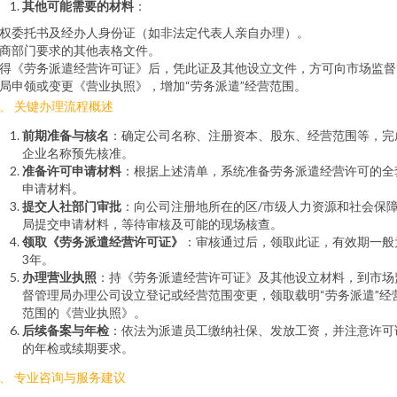
其他可能需要的材料
：
权委托书及经办人身份证（如非法定代表人亲自办理）。
商部门要求的其他表格文件。
得《劳务派遣经营许可证》后，凭此证及其他设立文件，方可向市场监督
局申领或变更《营业执照》，增加“劳务派遣”经营范围。
、 关键办理流程概述
前期准备与核名
：确定公司名称、注册资本、股东、经营范围等，完
企业名称预先核准。
准备许可申请材料
：根据上述清单，系统准备劳务派遣经营许可的全
申请材料。
提交人社部门审批
：向公司注册地所在的区/市级人力资源和社会保
局提交申请材料，等待审核及可能的现场核查。
领取《劳务派遣经营许可证》
：审核通过后，领取此证，有效期一般
3年。
办理营业执照
：持《劳务派遣经营许可证》及其他设立材料，到市场
督管理局办理公司设立登记或经营范围变更，领取载明“劳务派遣”经
范围的《营业执照》。
后续备案与年检
：依法为派遣员工缴纳社保、发放工资，并注意许可
的年检或续期要求。
、 专业咨询与服务建议