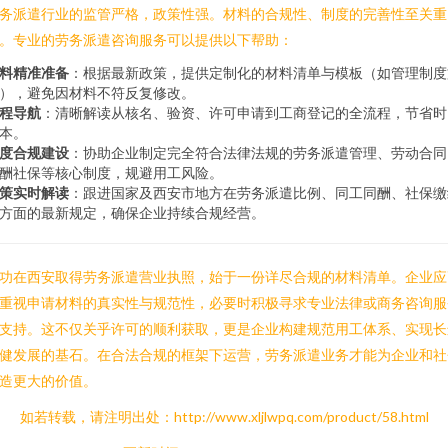
务派遣行业的监管严格，政策性强。材料的合规性、制度的完善性至关重
。专业的劳务派遣咨询服务可以提供以下帮助：
料精准准备
：根据最新政策，提供定制化的材料清单与模板（如管理制度
），避免因材料不符反复修改。
程导航
：清晰解读从核名、验资、许可申请到工商登记的全流程，节省时
本。
度合规建设
：协助企业制定完全符合法律法规的劳务派遣管理、劳动合同
酬社保等核心制度，规避用工风险。
策实时解读
：跟进国家及西安市地方在劳务派遣比例、同工同酬、社保缴
方面的最新规定，确保企业持续合规经营。
功在西安取得劳务派遣营业执照，始于一份详尽合规的材料清单。企业应
重视申请材料的真实性与规范性，必要时积极寻求专业法律或商务咨询服
支持。这不仅关乎许可的顺利获取，更是企业构建规范用工体系、实现长
健发展的基石。在合法合规的框架下运营，劳务派遣业务才能为企业和社
造更大的价值。
如若转载，请注明出处：http://www.xljlwpq.com/product/58.html